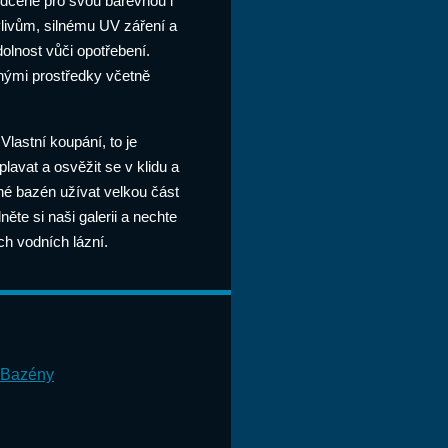
dčené pro svou barevnou i
vlivům, silnému UV záření a
olnost vůči opotřebení.
nými prostředky včetně
lastní koupání, to je
avat a osvěžit se v klidu a
é bazén užívat velkou část
ěte si naši galerii a nechte
ích vodních lázní.