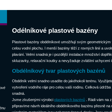
Odélníkové plastové bazény
Plastové bazény obdélníkové umožňují svým geometrickým 
celou vodní plochu. I menší bazény těží z rovných linií a uvol
plavání. Velmi snadná je i pozdější instalace množství doplňk
skluzavky, relaxační koutky a nevyžaduje zvláštní uchycení č
Obdélníkový tvar plastových bazénů
Obdélník velmi snadno usadíte do jakéhokoli terénu. Využijete
vytvoření vodního ráje pro celou vaši rodinu. Celková údržba
ové
snadná.
Jsme zkušenými výrobci
plastových bazénů
. Rádi vám na z
připravíme návrh ideálního obdélníkového bazénu přesně na
énu