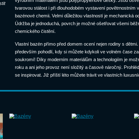
výrobním materiálem jsou polypropylenové desky. Jsou osvě
tit
tvarovou stálost i při dlouhodobém vystavení povětrnostním 
bazénové chemii. Velmi důležitou vlastností je mechanická od
Údržba je jednoduchá, povrch je možné ošetřovat všemi běž
chemického čistění.
Vlastní bazén přímo před domem ocení nejen rodiny s dětmi. V
především pohodlí, kdy si můžete kdykoli ve volném čase zapl
soukromí! Díky moderním materiálům a technologiím je možn
roku a ani jeho provoz není složitý a časově náročný. Prohlédn
se inspirovat. Již příští léto můžete trávit ve vlastních luxusn