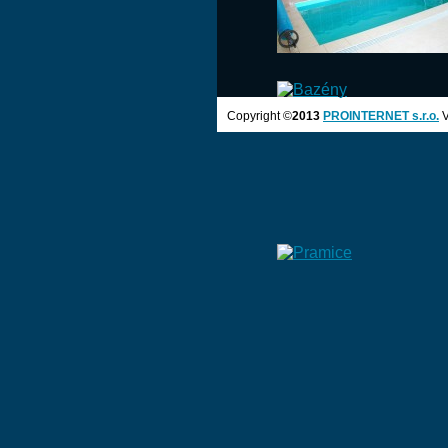
Copyright ©
2013
PROINTERNET s.r.o.