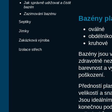
Jak správně udržovat a čistit
bazén
Zazimování bazénu
Bazény pl
Septiky
oválné
Jímky
obdélník
Zakázková výroba
kruhové
Izolace střech
Bazény jsou v
zdravotně nez
barevnost a 
poškození.
Předností pla
velikostí a sn
Jsou ideálním 
konečnou pod