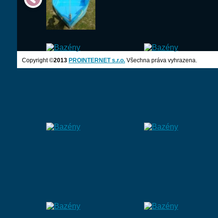
Copyright ©
2013
PROINTERNET s.r.o.
Všechna práva vyhrazena.