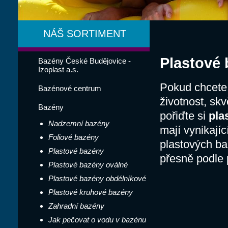
NÁŠ SORTIMENT
Plastové
Bazény České Budějovice -
Izoplast a.s.
Pokud chcete 
Bazénové centrum
životnost, skv
Bazény
pořiďte si
pla
Nadzemní bazény
mají vynikají
Foliové bazény
plastových ba
Plastové bazény
přesně podle
Plastové bazény oválné
Plastové bazény obdélníkové
Plastové kruhové bazény
Zahradní bazény
Jak pečovat o vodu v bazénu