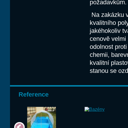
požadavkům.
Na zakázku v
kvalitního po
jakéhokoliv tv
cenově velmi 
odolnost prot
chemii, barev
kvalitní plas
stanou se ozd
Reference