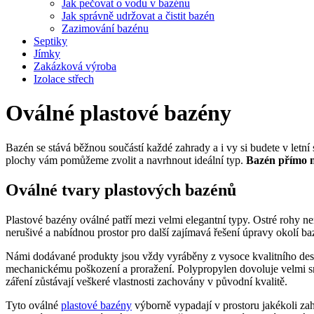
Jak pečovat o vodu v bazénu
Jak správně udržovat a čistit bazén
Zazimování bazénu
Septiky
Jímky
Zakázková výroba
Izolace střech
Oválné plastové bazény
Bazén se stává běžnou součástí každé zahrady a i vy si budete v letn
plochy vám pomůžeme zvolit a navrhnout ideální typ.
Bazén přímo 
Oválné tvary plastových bazénů
Plastové bazény oválné patří mezi velmi elegantní typy. Ostré rohy ne
nerušivé a nabídnou prostor pro další zajímavá řešení úpravy okolí ba
Námi dodávané produkty jsou vždy vyráběny z vysoce kvalitního desk
mechanickému poškození a proražení. Polypropylen dovoluje velmi s
záření zůstávají veškeré vlastnosti zachovány v původní kvalitě.
Tyto oválné
plastové bazény
výborně vypadají v prostoru jakékoli zah