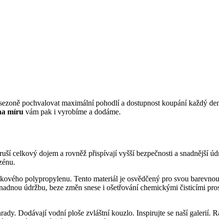
í sezoně pochvalovat maximální pohodlí a dostupnost koupání každý den.
na míru
vám pak i vyrobíme a dodáme.
ruší celkový dojem a rovněž přispívají vyšší bezpečnosti a snadnější údr
zénu.
ového polypropylenu. Tento materiál je osvědčený pro svou barevnou a
nadnou údržbu, beze změn snese i ošetřování chemickými čisticími pro
rady. Dodávají vodní ploše zvláštní kouzlo. Inspirujte se naší galerií.