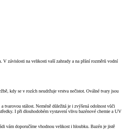
 V závislosti na velikosti vaší zahrady a na přání rozměrů vodní
žbě, kdy se v rozích neudržuje vrstva nečistot. Oválné tvary jsou
 tvarovou stálost. Neméně důležitá je i zvýšená odolnost vůči
středky. I při dlouhodobém vystavení vlivu bazénové chemie a UV
 Rádi vám doporučíme vhodnou velikost i hloubku. Bazén je jistě