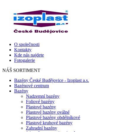
O společnosti
Kontakty
Kde nás najdete
Fotogalerie
NÁŠ SORTIMENT
Bazény České Budějovice - Izoplast a.s.
Bazénové centrum
Bazény
Nadzemní bazény
Foliové bazény
Plastové bazény
Plastové bazény oválné
Plastové bazény obdélníkové
Plastové kruhové bazény
Zahradní bazény